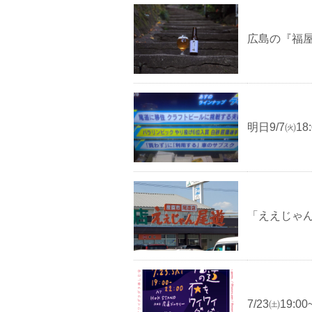
広島の『福
明日9/7㈫1
「ええじゃ
7/23㈯19