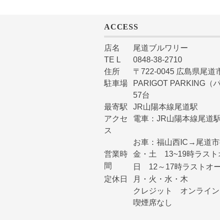
ACCESS
店名
尾道ブルワリー
TE L
0848-38-2710
住所
〒722-0045 広島県尾道市
駐車場
PARIGOT PARKI
57台
最寄駅
JR山陽本線尾道駅
アクセ
電車：JR山陽本線尾道駅
ス
お車：福山西IC→尾道
営業時
金・土 13~19時ラスト
間
日 12～17時ラストオー
定休日
月・火・水・木
クレジット オンライン
喫煙席なし