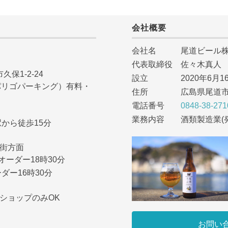
会社概要
会社名 尾道ビール株
代表取締役 佐々木真人
久保1-2-24
設立 2020年6月1
NG（パリゴパーキング）有料・
住所 広島県尾道市久保
電話番号
0848-38-271
業務内容 酒類製造業(
から徒歩15分
市街方面
オーダー18時30分
ダー16時30分
ショップのみOK
お問い