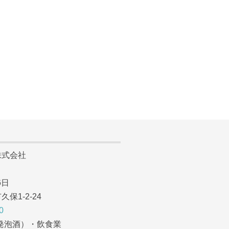
。
式会社
6日
1-2-24
0
発泡酒）・飲食業