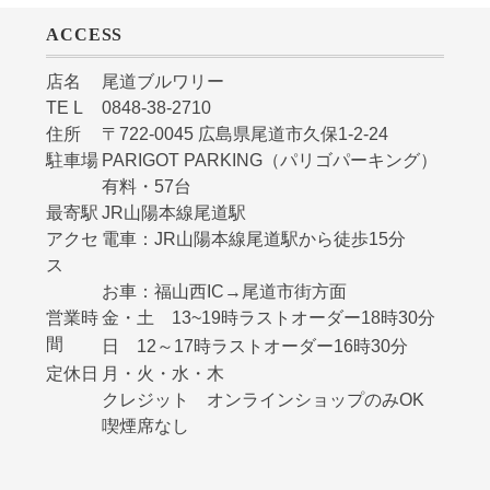
ACCESS
店名
尾道ブルワリー
TE L
0848-38-2710
住所
〒722-0045 広島県尾道市久保1-2-24
駐車場
PARIGOT PARKING（パリゴパーキング）
有料・57台
最寄駅
JR山陽本線尾道駅
アクセ
電車：JR山陽本線尾道駅から徒歩15分
ス
お車：福山西IC→尾道市街方面
営業時
金・土 13~19時ラストオーダー18時30分
間
日 12～17時ラストオーダー16時30分
定休日
月・火・水・木
クレジット オンラインショップのみOK
喫煙席なし