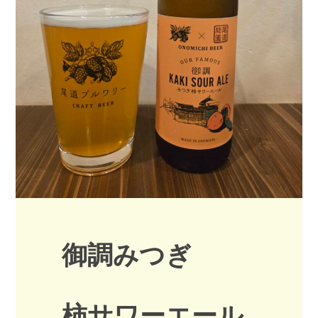
御調みつぎ
柿サワーエール