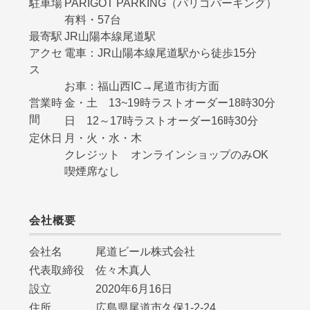
駐車場
PARIGOT PARKING（パリゴパーキング）
有料・57台
最寄駅
JR山陽本線尾道駅
アクセ
電車：JR山陽本線尾道駅から徒歩15分
ス
お車：福山西IC→尾道市街方面
営業時
金・土 13~19時ラストオーダー18時30分
間
日 12～17時ラストオーダー16時30分
定休日
月・火・水・木
クレジット オンラインショップのみOK
喫煙席なし
会社概要
会社名 尾道ビール株式会社
代表取締役 佐々木真人
設立 2020年6月16日
住所 広島県尾道市久保1-2-24