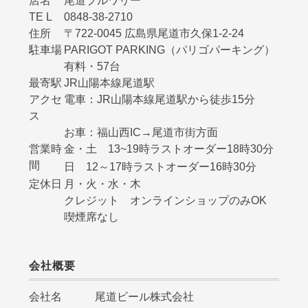
店名
尾道ブルワリー
TE L
0848-38-2710
住所
〒722-0045 広島県尾道市久保1-2-24
駐車場
PARIGOT PARKING（パリゴパーキング）
有料・57台
最寄駅
JR山陽本線尾道駅
アクセ
電車：JR山陽本線尾道駅から徒歩15分
ス
お車：福山西IC→尾道市街方面
営業時
金・土 13~19時ラストオーダー18時30分
間
日 12～17時ラストオーダー16時30分
定休日
月・火・水・木
クレジット オンラインショップのみOK
喫煙席なし
会社概要
会社名 尾道ビール株式会社