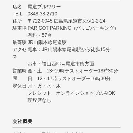
店名
尾道ブルワリー
TE L
0848-38-2710
住所
〒722-0045 広島県尾道市久保1-2-24
駐車場
PARIGOT PARKING（パリゴパーキング）
有料・57台
最寄駅
JR山陽本線尾道駅
アクセ
電車：JR山陽本線尾道駅から徒歩15分
ス
お車：福山西IC→尾道市街方面
営業時
金・土 13~19時ラストオーダー18時30分
間
日 12～17時ラストオーダー16時30分
定休日
月・火・水・木
クレジット オンラインショップのみOK
喫煙席なし
会社概要