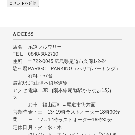
ACCESS
店名
尾道ブルワリー
TE L
0848-38-2710
住所
〒722-0045 広島県尾道市久保1-2-24
駐車場
PARIGOT PARKING（パリゴパーキング）
有料・57台
最寄駅
JR山陽本線尾道駅
アクセ
電車：JR山陽本線尾道駅から徒歩15分
ス
お車：福山西IC→尾道市街方面
営業時
金・土 13~19時ラストオーダー18時30分
間
日 12～17時ラストオーダー16時30分
定休日
月・火・水・木
クレジット オンラインショップのみOK