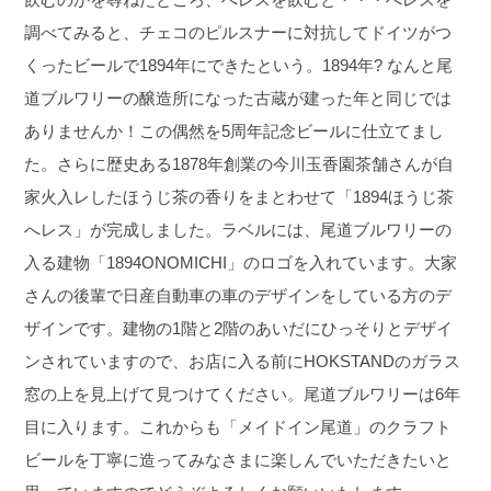
調べてみると、チェコのピルスナーに対抗してドイツがつ
くったビールで1894年にできたという。1894年? なんと尾
道ブルワリーの醸造所になった古蔵が建った年と同じでは
ありませんか！この偶然を5周年記念ビールに仕立てまし
た。さらに歴史ある1878年創業の今川玉香園茶舗さんが自
家火入レしたほうじ茶の香りをまとわせて「1894ほうじ茶
へレス」が完成しました。ラベルには、尾道ブルワリーの
入る建物「1894ONOMICHI」のロゴを入れています。大家
さんの後輩で日産自動車の車のデザインをしている方のデ
ザインです。建物の1階と2階のあいだにひっそりとデザイ
ンされていますので、お店に入る前にHOKSTANDのガラス
窓の上を見上げて見つけてください。尾道ブルワリーは6年
目に入ります。これからも「メイドイン尾道」のクラフト
ビールを丁寧に造ってみなさまに楽しんでいただきたいと