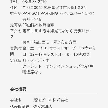
TE L
0848-38-2710
住所
〒722-0045 広島県尾道市久保1-2-24
駐車場
PARIGOT PARKING（パリゴパーキング）
有料・57台
最寄駅
JR山陽本線尾道駅
アクセ
電車：JR山陽本線尾道駅から徒歩15分
ス
お車：福山西IC→尾道市街方面
営業時
金・土 13~19時ラストオーダー18時30分
間
日 12～17時ラストオーダー16時30分
定休日
月・火・水・木
クレジット オンラインショップのみOK
喫煙席なし
会社概要
会社名 尾道ビール株式会社
代表取締役 佐々木真人