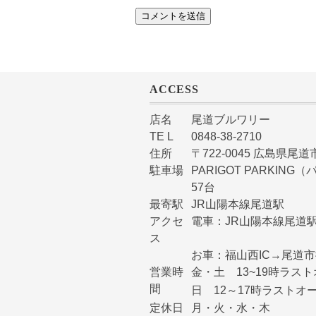
ACCESS
店名
尾道ブルワリー
TE L
0848-38-2710
住所
〒722-0045 広島県尾道市
駐車場
PARIGOT PARKI
57台
最寄駅
JR山陽本線尾道駅
アクセ
電車：JR山陽本線尾道駅
ス
お車：福山西IC→尾道
営業時
金・土 13~19時ラスト
間
日 12～17時ラストオー
定休日
月・火・水・木