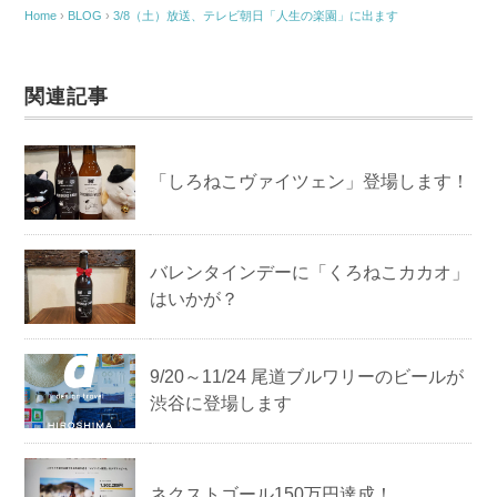
Home
›
BLOG
›
3/8（土）放送、テレビ朝日「人生の楽園」に出ます
関連記事
「しろねこヴァイツェン」登場します！
バレンタインデーに「くろねこカカオ」
はいかが？
9/20～11/24 尾道ブルワリーのビールが
渋谷に登場します
ネクストゴール150万円達成！