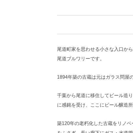
尾道町家を思わせる小さな入口から
尾道ブルワリーです。
1894年築の古蔵は元はガラス問
千葉から尾道に移住してビール造り
に感銘を受け、ここにビール醸造所
築120年の老朽化した古蔵をリノ
をふさぎ、長い廊下にガス・水道管